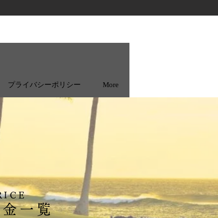
プライバシーポリシー
More
ンポイントレッスンがプラス。
のプレーなど気になるお客様や
の体験にお勧め
上限に達し次第、予告なくキャンペーン終了
ざいます。
後、若葉マークの体験をお申し込みください!
RICE
記LINE公式アカウント登録より)
料金一覧
マは『レッスン予約』のある
。