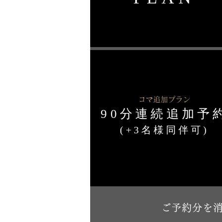
コマ追加
プラン
90分連続追加予
​(+3名様同伴可)
ご予約分を消