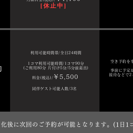
[休止中]
利用可能時間帯/全日24時間
空き予約を
1
コマ利用可能時間/1コマ90分
約
(ご利用80分 片付け5分/5分前退出)
事前に予定
接待などで2
￥5,500
料金(税込)/
同伴ゲスト可能人数/3名
化後に次回のご予約が可能となります。(1日1