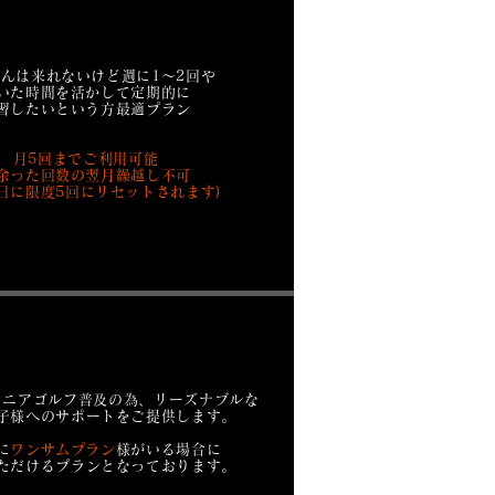
んは来れないけど週に1～2回や
いた時間を活かして
定期的に
習したいという方最適プラン
月5回までご利用可能
余った回数の翌月繰越し不可
1日に限度5回にリセットされます)
ュニアゴルフ普及の為、
リーズナブルな
子様へのサポートをご提供します。
に
ワンサムプラン
様がいる場合に
ただけるプランとなっております。