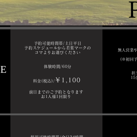
​毎週火曜日・水曜日限定
予約可能時間帯/土日平日
予約スケジュールから若葉マークの
無人営業
コマよりお選びください
(※初回
CE
体験時間/60分
担
1
￥1,100
料金(税込)/
前日までのご予約となります
​お1人様1回限り