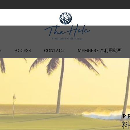
E
ACCESS
CONTACT
MEMBERS ご利用動画
火・水曜日限定
【通常予約 or レッスン予約】から
若葉マークのコマよりお選びください
通常の体験にワ
無人営業や実際
上達したいなど
体験時間/30分
レッスン/30分
CE
※募集会員数が
となることがご
料金(税込)/￥1,100
まずは会員登録
P
(詳しい内容は下
前日までのご予約となります
※コーチ常駐コ
​お1人様1回限り
コマに限ります