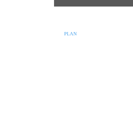
HOME
PLAN
PRACTICE
ACCESS
CONTACT
MEMBERS ご利用動画
プライバシーポリシー
特定商取引法の表記